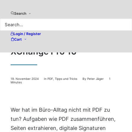
Search
Login / Register
Neuer Workshop zu PDF-
Cart
XChange Pro 10
19. November 2024
In
PDF
,
Tipps und Tricks
By
Peter Jäger
1
Minutes
Wer hat im Büro-Alltag nicht mit PDF zu
tun? Aufgaben wie PDF zusammenführen,
Seiten extrahieren, digitale Signaturen