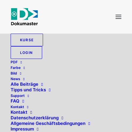
KURSE
LOGIN
Anmelden
PDF
Farbe
Erforderlich
Benutzername oder E-Mail-Adresse
*
Bild
News
Alle Beiträge
Tipps und Tricks
Support
Erforderlich
Passwort
*
FAQ
Kontakt
Kontakt
Datenschutzerklärung
Allgemeine Geschäftsbedingungen
Impressum