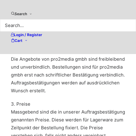
nochmals ausdrücklich vereinbart werden. Mit
Bestellung der Ware oder der Leistung gelten diese
Search
Bedingungen als angenommen. Abweichungen von
diesen Geschäftsbedingungen sind nur wirksam,
Login / Register
wenn wir sie schriftlich bestätigen.
Cart
2. Angebot und Vertragsschluss
Die Angebote von pro2media gmbh sind freibleibend
und unverbindlich. Bestellungen sind für pro2media
gmbh erst nach schriftlicher Bestätigung verbindlich.
Auftragsbestätigungen werden auf ausdrücklichen
Wunsch erstellt.
3. Preise
Massgebend sind die in unserer Auftragsbestätigung
genannten Preise. Diese werden für Lagerware zum
Zeitpunkt der Bestellung fixiert. Die Preise
verstehen sich, falls nicht anders vereinbart,