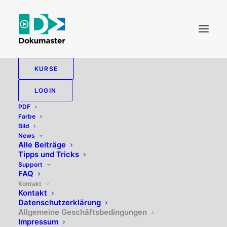
KURSE
Allgemeine
LOGIN
Geschäftsbedingungen
PDF
Farbe
Bild
News
Alle Beiträge
Allgemeine Geschäfts­bedingungen der pro2media
Tipps und Tricks
gmbh, Wetzikon
Support
FAQ
Kontakt
1. Geltung der Bedingungen
Kontakt
Die Lieferungen, Leistungen und Angebote von
Datenschutzerklärung
pro2media gmbh erfolgen ausschliesslich aufgrund
Allgemeine Geschäftsbedingungen
Impressum
dieser Geschäftsbedingungen, auch wenn sie nicht