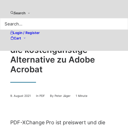
Search
Login / Register
PDF-XChange Pro (Win) –
Cart
die kostengünstige
Alternative zu Adobe
Acrobat
9. August 2021
In
PDF
By
Peter Jäger
1 Minute
PDF-XChange Pro ist preiswert und die