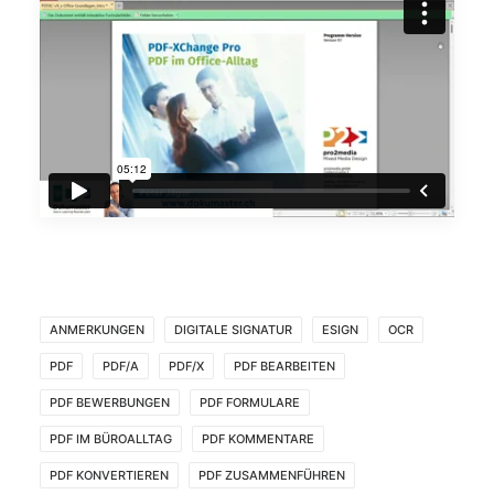
ANMERKUNGEN
DIGITALE SIGNATUR
ESIGN
OCR
PDF
PDF/A
PDF/X
PDF BEARBEITEN
PDF BEWERBUNGEN
PDF FORMULARE
PDF IM BÜROALLTAG
PDF KOMMENTARE
PDF KONVERTIEREN
PDF ZUSAMMENFÜHREN