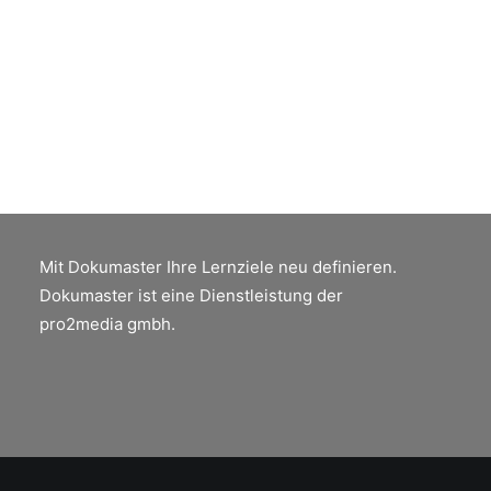
kostengünstige Alternative zu
Adobe Acrobat
Die Lösung für den täglichen Umgang mit
PDF sowohl im privaten als auch im
beruflichen Alltag
Mit Dokumaster Ihre Lernziele neu definieren.
Dokumaster ist eine Dienstleistung der
pro2media gmbh.