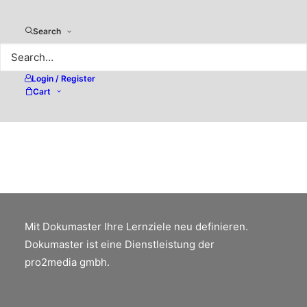
Search
PDF-XChange Pro (Win) – die
kostengünstige Alternative zu
Login / Register
Adobe Acrobat
Cart
Die Lösung für den täglichen Umgang mit
PDF sowohl im privaten als auch im
beruflichen Alltag
Mit Dokumaster Ihre Lernziele neu definieren.
Dokumaster ist eine Dienstleistung der
pro2media gmbh.