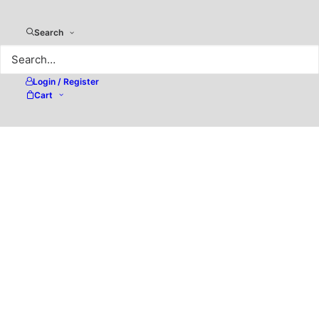
Search
Login / Register
Cart
Callas pdfaPilot – Erste