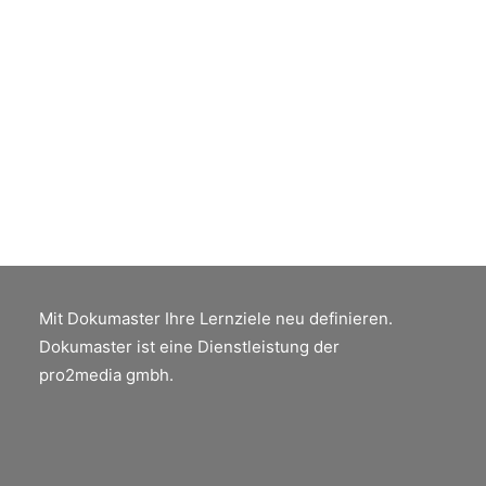
Lernen Sie den sicheren und
professionellen Umgang mit PDF-
Dokumenten.
by Peter Jäger
Mit Dokumaster Ihre Lernziele neu definieren.
Dokumaster ist eine Dienstleistung der
pro2media gmbh.