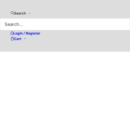
Search
Login / Register
Cart
PDF-XChange Pro v11 –