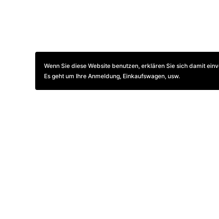
Wenn Sie diese Website benutzen, erklären Sie sich damit einv
Es geht um Ihre Anmeldung, Einkaufswagen, usw.
Digitales Dokumenten-Arc
Sie lernen in diesem Workshop Proz
Pro (Mac/Win) und PDF-XChange Pro (W
Langzeitarchivierung mit der ISO-No
by Peter Jäger