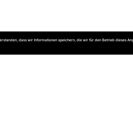
erstanden, dass wir Informationen speichern, die wir für den Betrieb dieses An
hiv: Tipps und Anleitung
esssicherheit beim Erfassen (Scannen) von analogen Dokument
in), von Tracker Software. Erlangen Sie Fachwissen, was nöti
rm PDF/A zu archivieren und mittels Texterkennung durchsuchb