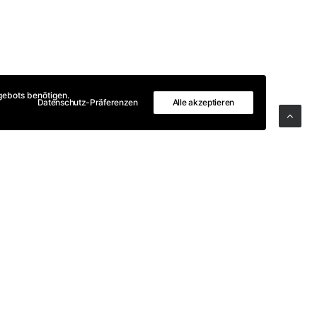
gebots benötigen.
Datenschutz-Präferenzen
Alle akzeptieren
en. Anhand der Software Acrobat DC
g ist, um Dokumente für die
ar und rasch auffindbar zu machen.