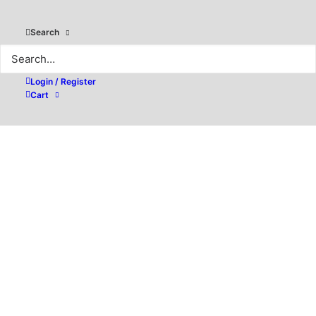
Search
Login / Register
Cart
PDF-XChange Pro v11 –