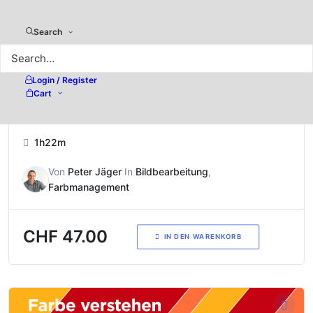
Search
5.00
(3)
Login / Register
Adobe Photoshop –
Cart
Systematische Bildreproduktion
1h22m
Von
Peter Jäger
In
Bildbearbeitung
,
Farbmanagement
CHF
47.00
IN DEN WARENKORB