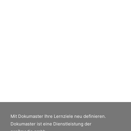
Einfache PDF-Prüfung mit
Enfocus BoardingPass
Daten sollten sofort nach Eingang beim
Dienstleister auf die für eine Ausgabe
wesentlichen Probleme geprüft werden.
Mit Dokumaster Ihre Lernziele neu definieren.
Dokumaster ist eine Dienstleistung der