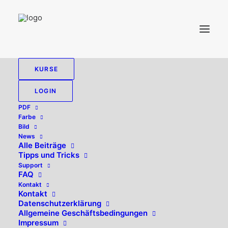
KURSE
PREFLIGHT
LOGIN
PDF
Farbe
Bild
News
Alle zeigen
PDF
Bild
Tipps und Tricks
Alle Beiträge
Tipps und Tricks
Support
FAQ
Kontakt
Kontakt
Datenschutzerklärung
Allgemeine Geschäftsbedingungen
Impressum