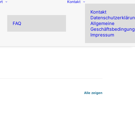
rt
Kontakt
Kontakt
Datenschutzerkläru
FAQ
Allgemeine
Geschäftsbedingun
Impressum
Alle zeigen
rrierefreie PDFs nach PDF/UA und
en Sie Kosten mit der Wahl der für Sie