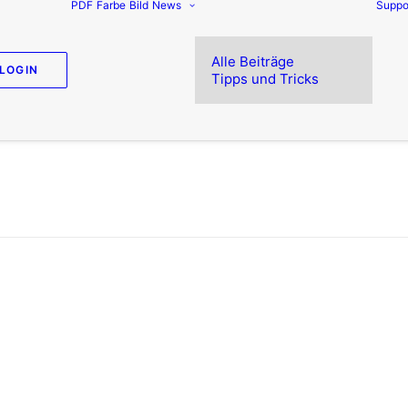
PDF
Farbe
Bild
News
Suppo
Alle Beiträge
LOGIN
Tipps und Tricks
as kostet Barrierefreiheit
eviel Fachwissen und Software ist notwendig, um ba
AG zu erstellen? Steigern Sie Ihre Effizienz und senk