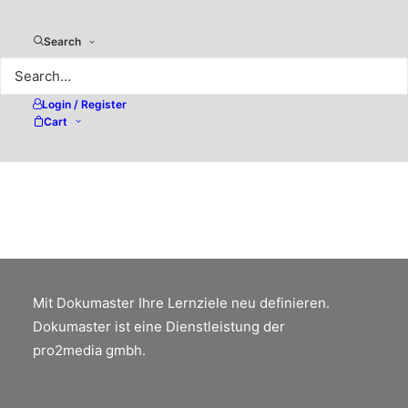
Archivierung digitaler
Search
Geschäftsdokumente in der
Schweiz
Login / Register
Cart
Elektronische Belegaufbewahrung gemäss
GeBÜV (Geschäftsbücherverordnung).
Ablauf und Erfassung von elektronischen
Rechnungseingängen.
Mit Dokumaster Ihre Lernziele neu definieren.
Dokumaster ist eine Dienstleistung der
pro2media gmbh.