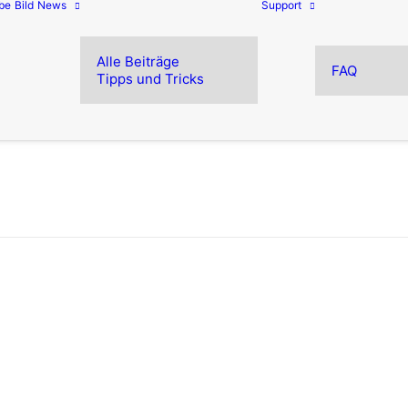
be
Bild
News
Support
Alle Beiträge
FAQ
Tipps und Tricks
ufrieden mit dem Druckergebnis?
ozesssicherheit beim Erstellen von Druck-PDF und i
uckdienstleistern.