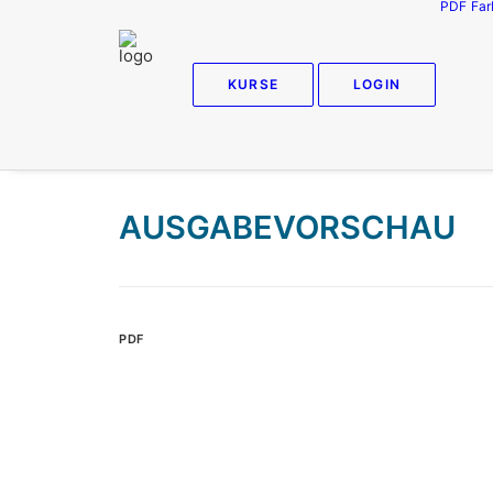
PDF
Far
KURSE
LOGIN
AUSGABEVORSCHAU
PDF
Z
Pr
Dr