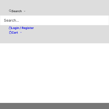
Search
Login / Register
Cart
PDF-Ausgabe
crossmedial
by Peter Jäger