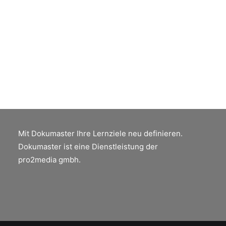
Kontaktieren Sie mich für ein Angebot
by Peter Jäger
Mit Dokumaster Ihre Lernziele neu definieren.
Dokumaster ist eine Dienstleistung der
pro2media gmbh.