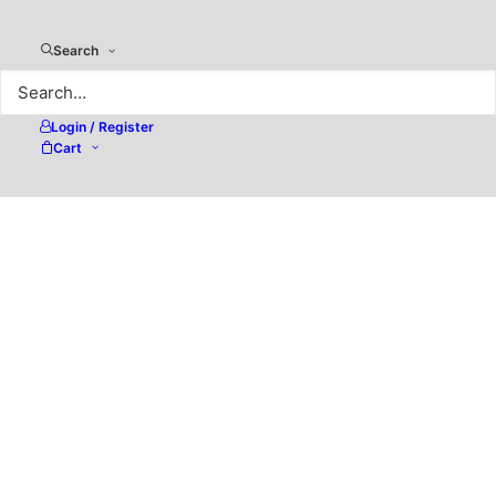
Search
Login / Register
Cart
PDF-XChange Pro v11 –