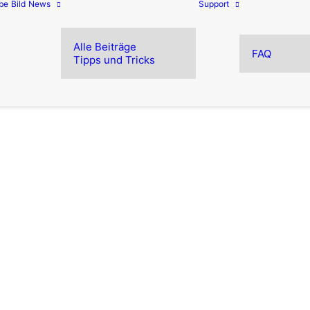
be
Bild
News
Support
Alle Beiträge
FAQ
Tipps und Tricks