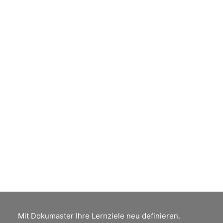
digitalen Bildgrösse und
Auflösung
You receive an image from a camera that
initially consists only of pixel width and
pixel height. Using lines per centimeter,
you will learn to calculate the bulk of such
a pixel image in relation to its resolution.
by Peter Jäger
Mit Dokumaster Ihre Lernziele neu definieren.