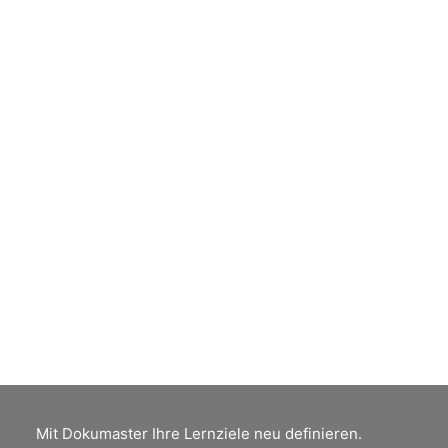
digitalen Bildgrösse und
Auflösung
You receive an image from a camera that
initially consists only of pixel width and
pixel height. Using lines per centimeter,
you will learn to calculate the bulk of such
a pixel image in relation to its resolution.
by Peter Jäger
Mit Dokumaster Ihre Lernziele neu definieren.