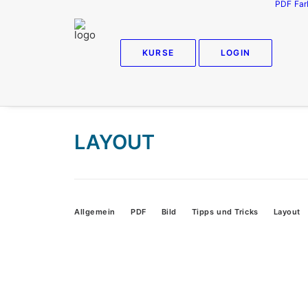
PDF
Far
KURSE
LOGIN
LAYOUT
Allgemein
PDF
Bild
Tipps und Tricks
Layout
P
St