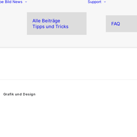
be
Bild
News
Support
Alle Beiträge
FAQ
Tipps und Tricks
Grafik und Design
DF-Software vergleichen, passend für I
eigern Sie Ihre Effizienz und senken Sie Kosten mit d