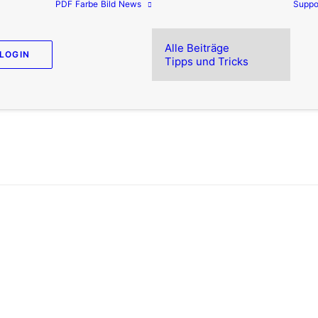
PDF
Farbe
Bild
News
Suppo
Alle Beiträge
LOGIN
Tipps und Tricks
eshalb PDF/A? – Zusammengefasst in 
e haben bestimmt schon mehrfach Dokumente im Form
shalb der Absender diese PDF-Norm gewählt hat. Las