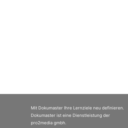
An
um
A
Wa
Fu
Be
Mit Dokumaster Ihre Lernziele neu definieren.
Dokumaster ist eine Dienstleistung der
pro2media gmbh.