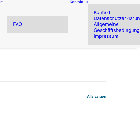
rt
Kontakt
Kontakt
Datenschutzerkläru
FAQ
Allgemeine
Geschäftsbedingun
Impressum
Alle zeigen
3 Minuten
at PDF/A erhalten und sich gefragt,
sen Sie es mich Ihnen in kurzen 3