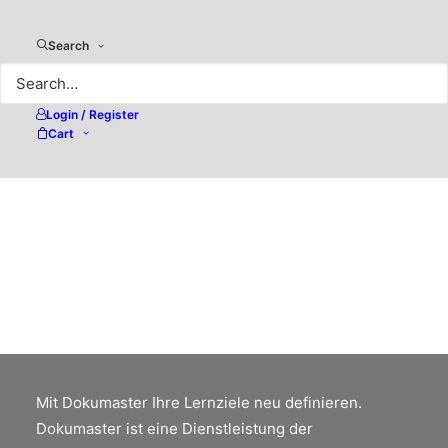
Search
Login / Register
Cart
Adobe Photoshop – Varianten,
um Bilder zu schärfen
Scharfzeichnen von Bildern ist auflösungs-
und medienabhängig. Eine optimale
Scharfzeichnung kann nur erfolgen, wenn
diese Faktoren bekannt sind.
Mit Dokumaster Ihre Lernziele neu definieren.
Dokumaster ist eine Dienstleistung der