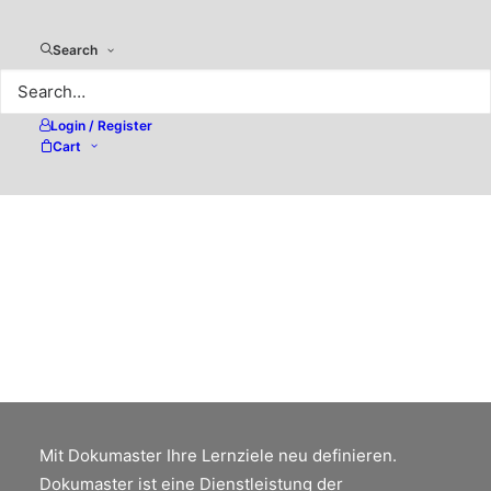
Search
Login / Register
Cart
Meine private Insel
Mehr als nur ein PC zur für
Datenaufbereitung und Kommunikation. Das
DMA-DeCenter ist ein High-Tech Audio &
Multimedia Entertainment-System und kann
auch via App als TV genutzt werden.
Mit Dokumaster Ihre Lernziele neu definieren.
Dokumaster ist eine Dienstleistung der