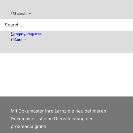
Search
Login / Register
Cart
Was hat die Auflösung mit
Linien pro Zentimeter und Pixeln
zu tun?
Sicherheit im Umgang mit Pixeln, Auflösung
und Bildgrösse.
Mit Dokumaster Ihre Lernziele neu definieren.
Dokumaster ist eine Dienstleistung der
pro2media gmbh.