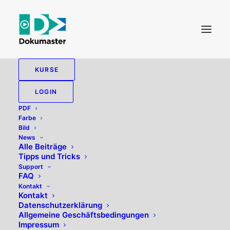
KURSE
PIXEL
LOGIN
PDF
Farbe
Bild
News
Alle zeigen
Bild
Tipps und Tricks
Alle Beiträge
Tipps und Tricks
Support
FAQ
Kontakt
Kontakt
Datenschutzerklärung
Allgemeine Geschäftsbedingungen
Impressum