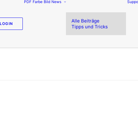
PDF
Farbe
Bild
News
Suppo
Alle Beiträge
LOGIN
Tipps und Tricks
infache PDF-Prüfung mit Enfocus Boar
ten sollten sofort nach Eingang beim Dienstleister a
obleme geprüft werden.