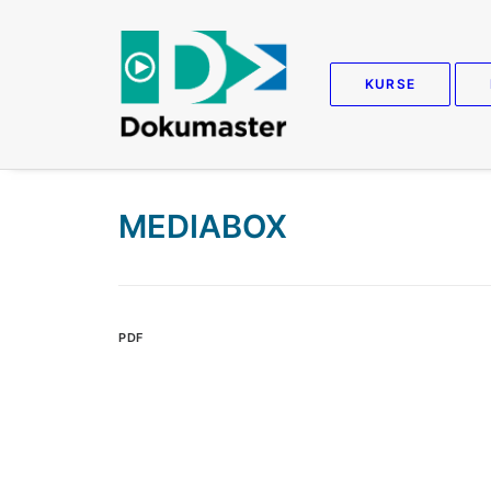
KURSE
MEDIABOX
PDF
E
Da
Pr