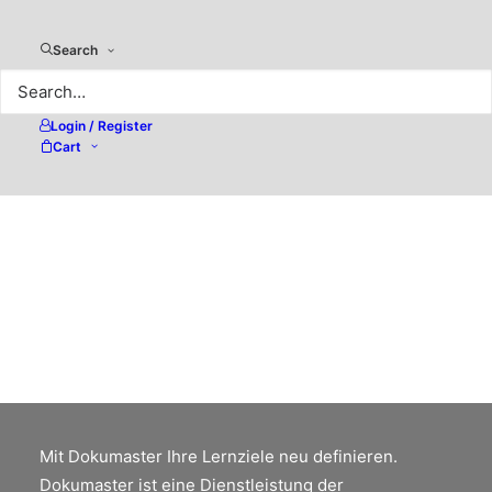
Search
Login / Register
Cart
Meine private Insel
Mehr als nur ein PC zur für
Datenaufbereitung und Kommunikation. Das
DMA-DeCenter ist ein High-Tech Audio &
Multimedia Entertainment-System und kann
auch via App als TV genutzt werden.
Mit Dokumaster Ihre Lernziele neu definieren.
Dokumaster ist eine Dienstleistung der