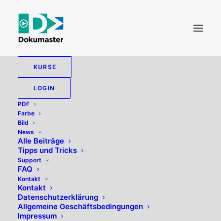
KURSE
EXCIRE FOTO 2025
LOGIN
PDF
Farbe
Bild
News
Alle zeigen
PDF
Bild
Tipps und Tricks
Alle Beiträge
Tipps und Tricks
Support
FAQ
Kontakt
Kontakt
Datenschutzerklärung
Allgemeine Geschäftsbedingungen
Impressum