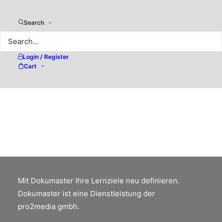
Search
Login / Register
Gewinner Wettbewerb p2m-
Cart
Newsletter
Viel Erfolg beim Einsatz der gewonnen
Software-Lizenzen von Excire Foto 2025
und PixFile.
Mit Dokumaster Ihre Lernziele neu definieren.
Dokumaster ist eine Dienstleistung der
pro2media gmbh.