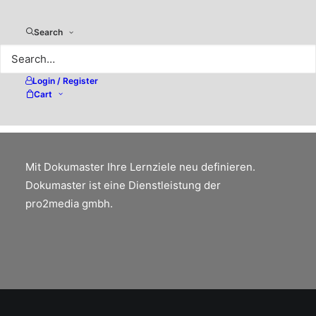
Search
«VERTIKALE SICHT / VERTICAL
VIEW» – Mehr als nur ein Buch!
Login / Register
Cart
Machen Sie mehr aus Ihren Buchprojekten!
Mit Dokumaster Ihre Lernziele neu definieren.
Dokumaster ist eine Dienstleistung der
pro2media gmbh.