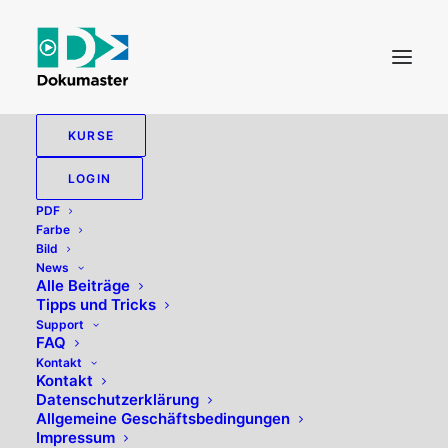
KURSE
BUCHPRODUKTION
LOGIN
PDF
Farbe
Bild
News
Alle zeigen
Allgemein
Bild
Tipps und Tricks
Alle Beiträge
Tipps und Tricks
Support
FAQ
Kontakt
Kontakt
Datenschutzerklärung
Allgemeine Geschäftsbedingungen
Impressum