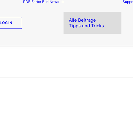
PDF
Farbe
Bild
News
Suppo
Alle Beiträge
LOGIN
Tipps und Tricks
infache PDF-Prüfung mit Enfocus Boar
ten sollten sofort nach Eingang beim Dienstleister a
obleme geprüft werden.