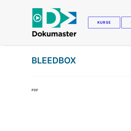
KURSE
BLEEDBOX
PDF
E
Da
Pr