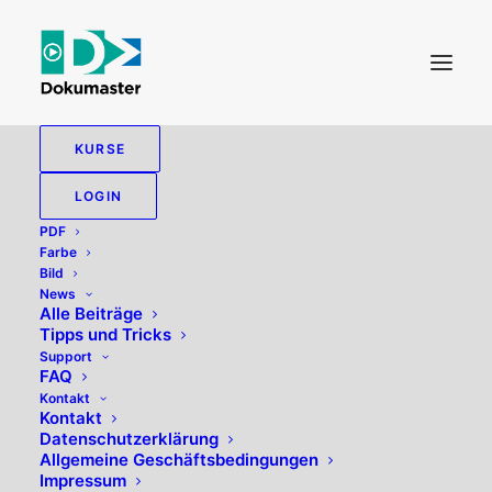
KURSE
BILDGRÖSSE
LOGIN
PDF
Farbe
Bild
News
Alle zeigen
Bild
Tipps und Tricks
Alle Beiträge
Tipps und Tricks
Support
FAQ
Kontakt
Kontakt
Datenschutzerklärung
Allgemeine Geschäftsbedingungen
Impressum