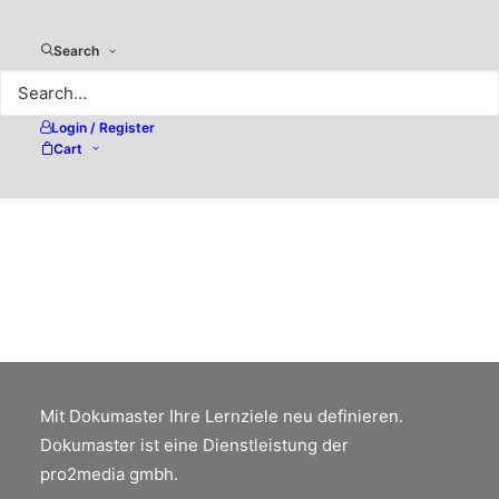
Search
Login / Register
Cart
Was hat die Auflösung mit
Linien pro Zentimeter und Pixeln
zu tun?
Sicherheit im Umgang mit Pixeln, Auflösung
und Bildgrösse.
Mit Dokumaster Ihre Lernziele neu definieren.
Dokumaster ist eine Dienstleistung der
pro2media gmbh.