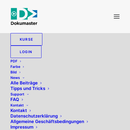
KURSE
AKTIONEN
LOGIN
PDF
Farbe
Bild
News
Alle zeigen
PDF
Tipps und Tricks
KI
Alle Beiträge
Tipps und Tricks
Support
FAQ
Kontakt
Kontakt
Datenschutzerklärung
Allgemeine Geschäftsbedingungen
Impressum