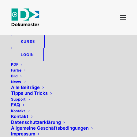
KURSE
LOGIN
RGB
PDF
Farbe
Bild
News
Alle 3 Ergebnisse werden angezeigt
Alle Beiträge
Tipps und Tricks
Support
FAQ
Kontakt
Kontakt
Datenschutzerklärung
Allgemeine Geschäftsbedingungen
Impressum