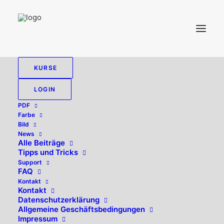
KURSE
LOGIN
HLC Atlas
PDF
Farbe
Bild
News
Einzelnes Ergebnis wird angezeigt
Alle Beiträge
Tipps und Tricks
Support
FAQ
Kontakt
Kontakt
Datenschutzerklärung
Allgemeine Geschäftsbedingungen
Impressum