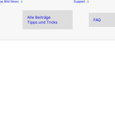
be
Bild
News
Support
Alle Beiträge
FAQ
Tipps und Tricks