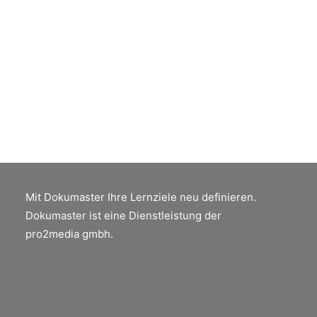
IN DEN WARENKORB
Prüfen von Druck-PDF mit Acrobat DC Pro
CHF
67.00
Mit Dokumaster Ihre Lernziele neu definieren.
Dokumaster ist eine Dienstleistung der
pro2media gmbh.