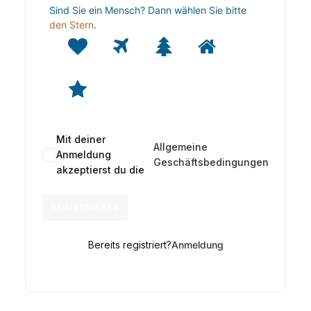
Sind Sie ein Mensch? Dann wählen Sie bitte
den Stern
.
Sind
1
2
3
4
Sie
ein
Mensch?
5
Dann
wählen
Sie
Mit deiner
bitte
Allgemeine
Anmeldung
den
Geschäftsbedingungen
akzeptierst du die
Stern.
REGISTRIEREN
Bereits registriert?
Anmeldung