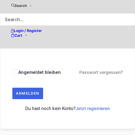
Search
Sind Sie ein Mensch? Dann wählen Sie bitte
den
Login / Register
Baum
.
Cart
Sind
1
2
3
4
5
Sie
ein
Mensch?
Dann
Angemeldet bleiben
Passwort vergessen?
wählen
Sie
bitte
den
ANMELDEN
Baum.
Du hast noch kein Konto?
Jetzt registrieren