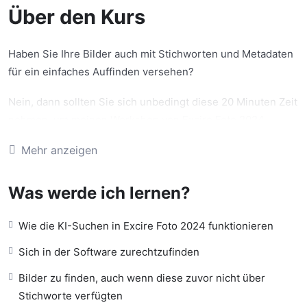
Über den Kurs
Haben Sie Ihre Bilder auch mit Stichworten und Metadaten
für ein einfaches Auffinden versehen?
Nein, dann sollten Sie sich unbedingt diese 20 Minuten Zeit
nehmen, um meinen Workshop von Excire Foto 2024
anzuschauen. Dieser ist kostenlos und kann Ihnen
Mehr anzeigen
eventuell mühsames Suchen von Bildern ersparen! Das
Program, welches Bilder mittels KI-Analyse beim Import
Was werde ich lernen?
untersucht, erstellt dabei selbständig Stichwörter und
erleichtert somit das Auffinden von Bildern von denen Sie
Wie die KI-Suchen in Excire Foto 2024 funktionieren
eventuell gar nicht mehr wussten, dass Sie diese haben.
Sich in der Software zurechtzufinden
Gesteigerte Ergebnisqualität bei Gesichtserkennung,
Ähnlichkeitssuche und automatischem Tagging. Neu im
Bilder zu finden, auch wenn diese zuvor nicht über
Programm sind eine extrem präzise Freitext­suche, eine
Stichworte verfügten