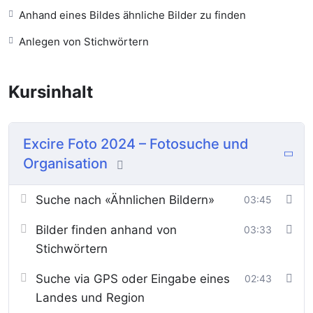
Suche auf Basis von GPS-Daten sowie eine äusserst
Anhand eines Bildes ähnliche Bilder zu finden
spannende KI-basierte Möglichkeit zur ästhetischen
Bestimmung der Bild­qualität jedes einzelnen Fotos.
Anlegen von Stichwörtern
Kursinhalt
Excire Foto 2024 – Fotosuche und
Organisation
Suche nach «Ähnlichen Bildern»
03:45
Bilder finden anhand von
03:33
Stichwörtern
Suche via GPS oder Eingabe eines
02:43
Landes und Region