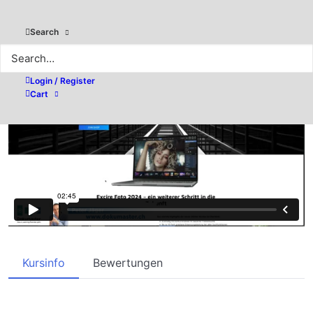
Kategorien:
Kostenlos
,
Wunschliste
Teilen
Organisation
,
Workflow
Search
Login / Register
Cart
Kursinfo
Bewertungen