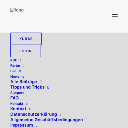
KURSE
LOGIN
PDF
Farbe
Bild
News
Excire Foto 2024 – KI-
Alle Beiträge
Tipps und Tricks
Support
Fotosuche und
FAQ
Kontakt
Kontakt
Organisation
Datenschutzerklärung
Allgemeine Geschäftsbedingungen
Impressum